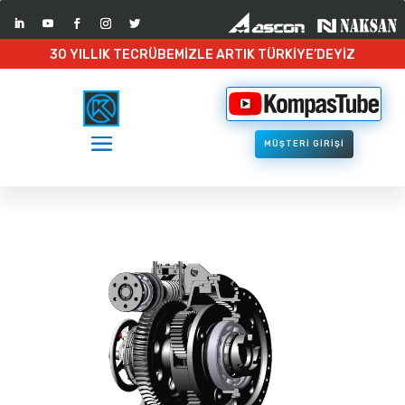
30 YILLIK TECRÜBEMİZLE ARTIK TÜRKİYE’DEYİZ
MÜŞTERİ GİRİŞİ