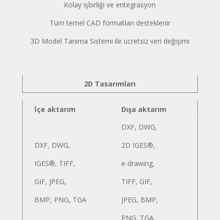
Kolay işbirliği ve entegrasyon
Tüm temel CAD formatları desteklenir
3D Model Tanıma Sistemi ile ücretsiz veri değişimi
2D Tasarımları
İçe aktarım
Dışa aktarım
DXF, DWG,
DXF, DWG,
2D IGES®,
IGES®, TIFF,
e-drawing,
GIF, JPEG,
TIFF, GIF,
BMP, PNG, TGA
JPEG, BMP,
PNG, TGA