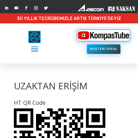
30 YILLIK TECRÜBEMİZLE ARTIK TÜRKİYE’DEYİZ
MÜŞTERİ GİRİŞİ
UZAKTAN ERİŞİM
HT QR Code