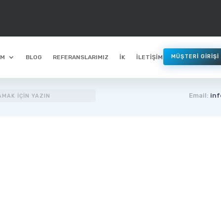
ARTIK TÜRKİYE’DEYİZ
MÜŞTERİ GİRİŞİ
İM
BLOG
REFERANSLARIMIZ
İK
İLETİŞİM
Email:
in