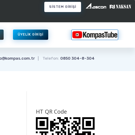
SİSTEM GİRİŞİ
ÜYELİK GİRİŞİ
fo@kompas.com.tr
| Telefon:
0850 304-8-304
HT QR Code